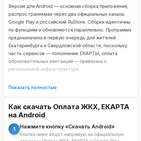
Версия для Android — основная сборка приложения,
распространяемая через два официальных канала:
Google Play и российский RuStore. Сборки идентичны
по функциям и обновляются параллельно. Программа
предназначена в первую очередь для жителей
Екатеринбурга и Свердловской области, поскольку
часть сервисов — пополнение ЕКАРТЫ, оплата
образовательных квитанций — привязана к
региональной инфраструктуре.
Системные требования
Показать полностью
Операционная система: Android 6.0 (Marshmallow) или
новее.
Как скачать Оплата ЖКХ, ЕКАРТА
Свободное место: 80–120 МБ под установку и кеш
на Android
чеков.
Камера для сканирования штрихкодов и QR-кодов на
Нажмите кнопку «Скачать Android»
1
квитанциях.
Кнопка ниже ведёт напрямую на официальную
NFC (опционально) — для считывания баланса карты
страницу Оплата ЖКХ, ЕКАРТА в Google Play.