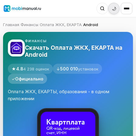
🌙
Главная
/
Финансы
/
Оплата ЖКХ, ЕКАРТА
/
Android
ФИНАНСЫ
Скачать Оплата ЖКХ, ЕКАРТА на
Android
★
4.8
↓
500 010
4 238 оценок
установок
✓
Официально
Оплата ЖКХ, ЕКАРТЫ, образования - в одном
приложении