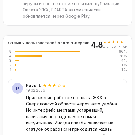
вирусы и соответствие политике публикации.
Android-сборка использует встроенный сканер
Оплата ЖКХ, ЕКАРТА автоматически
штрихкодов и QR-кодов через системную камеру —
обновляется через Google Play.
это ускоряет ввод реквизитов квитанций. На
смартфонах с NFC-модулем возможно считывание
остатка по ЕКАРТЕ прикладыванием карты к задней
★★★★★
4.8
Отзывы пользователей Android-версии
крышке устройства. Push-уведомления оповещают о
4 238 оценок
5
66%
приближении сроков оплаты по сохранённым
4
28%
лицевым счетам и об успешном зачислении. Чек
3
4%
2
1%
после операции сохраняется во внутренней истории
1
1%
и может быть выгружен в галерею устройства или
отправлен через системное меню «Поделиться».
Pavel L.
★★★☆☆
P
19.02.2026
Решение типичных проблем
Приложение работает, оплата ЖКХ в
Свердловской области через него удобна.
Камера не распознаёт штрихкод.
Поднесите
Но интерфейс местами устаревший,
квитанцию ближе, обеспечьте равномерное
навигация по разделам не самая
освещение, разверните лист так, чтобы код был
интуитивная. Иногда платёж зависает на
полностью в кадре. Запачканные или мятые
статусе обработки и приходится ждать