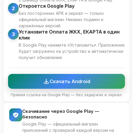
Откроется Google Play
ЕКАРТА прикладыванием к смартфону.
2
Без посторонних APK и зеркал — только
Стабильное интернет-соединение для проведения
официальный магазин. Никаких подмен и
платежей.
заражённых версий.
Как скачать и установить
Установите Оплата ЖКХ, ЕКАРТА в один
3
клик
Откройте Google Play на смартфоне или RuStore,
В Google Play нажмите «Установить». Приложение
если сервисы Google недоступны.
будет загружено на устройство и автоматически
В строке поиска введите «Оплата ЖКХ ЕКАРТА» —
получит обновления.
нужное приложение от издателя Фрисби.
Нажмите «Установить» и дождитесь окончания
загрузки.
Скачать Android
Откройте приложение и разрешите доступ к камере
и уведомлениям.
Прямая ссылка на Google Play — без задержек и зеркал.
Зарегистрируйтесь по номеру телефона или войдите
в существующий аккаунт.
Скачивание через Google Play —
Привяжите банковскую карту для оплаты в разделе
безопасно
«Профиль».
Google Play — официальный магазин
Особенности версии для Android
приложений с проверкой каждой версии на