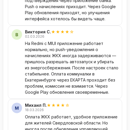
квитанции лучше переснять с расстояния 15–20 см.
подтверждения через приложение банка.
Push о начислениях приходит. Через Google
NFC не считывает ЕКАРТУ.
На смартфонах с NFC в
Play обновления приходят, но улучшения
верхней части устройства карту нужно
интерфейса хотелось бы видеть чаще.
прикладывать к верхней четверти задней крышки.
Виктория С.
★★★★☆
Включите NFC в системных настройках.
В
02.03.2026
Платёж не зачисляется на ЕКАРТУ.
На Redmi с MIUI приложение работает
Стандартное
нормально, но push-уведомления о
время — до 30 минут. Если прошло больше —
начислениях ЖКХ иногда задерживаются —
сохраните чек и обратитесь в службу поддержки
пришлось разрешать автозапуск и убирать
оператора ЕКАРТЫ.
из энергосбережения. После настроек стало
стабильнее. Оплата коммуналки в
Скачивание APK с форумов.
Не используйте —
Екатеринбурге через ЕКАРТА проходит без
приложения с платёжным функционалом часто
проблем, комиссия не взимается. Через
становятся целью подмены на сборки с перехватом
Google Play обновления своевременные.
данных карт. Только Google Play или RuStore.
Михаил П.
★★★★☆
М
18.03.2026
Оплата ЖКХ работает, удобное приложение
для жителей Свердловской области. Но
иногда после обновления управляющей